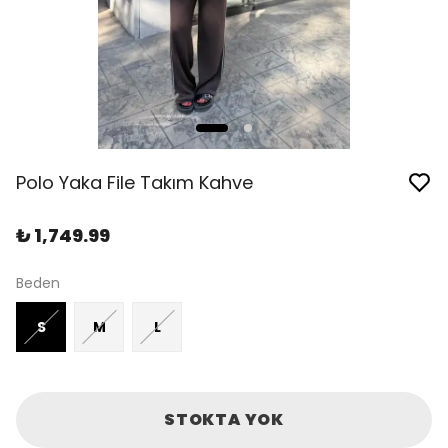
Polo Yaka File Takım Kahve
₺ 1,749.99
Beden
S
M
L
STOKTA YOK