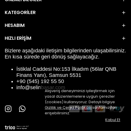
KATEGORİLER
HESABIM
HIZLI ERİŞİM
Bizlere aşağıdaki iletişim bilgilerinden ulaşabilirsiniz.
En kısa sürede geri dönüş sağlayacağız.
İstiklal Caddesi No:153 İlkadım (56lar QNB
Finans Yanı), Samsun 5531
+90 (545) 192 55 50
info@selinbasar.com
Alışveriş deneyiminizi iyileştirmek için
yasal düzenlemelere uygun çerezler
(cookies) kullanıyoruz. Detaylı bilgiye
Gizlilik ve Çerez Politikası
sayfamızdan
erişebilirsiniz.
Kabul Et