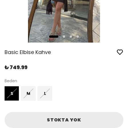
Basic Elbise Kahve
₺ 749.99
Beden
S
M
L
STOKTA YOK