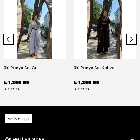
3lü Penye Set Gri
3lü Penye Set Kahve
₺ 1,299.99
₺ 1,299.99
3 Beden
3 Beden
ÖNEMLİ BİLGİLER