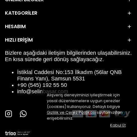
KATEGORİLER
HESABIM
HIZLI ERİŞİM
Bizlere aşağıdaki iletişim bilgilerinden ulaşabilirsiniz.
En kısa sürede geri dönüş sağlayacağız.
İstiklal Caddesi No:153 İlkadım (56lar QNB
Finans Yanı), Samsun 5531
+90 (545) 192 55 50
info@selinbasar.com
Alışveriş deneyiminizi iyileştirmek için
yasal düzenlemelere uygun çerezler
(cookies) kullanıyoruz. Detaylı bilgiye
Gizlilik ve Çerez Politikası
sayfamızdan
erişebilirsiniz.
Kabul Et