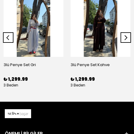
3lü Penye Set Gri
3lü Penye Set Kahve
₺ 1,299.99
₺ 1,299.99
3 Beden
3 Beden
ÖNEMLİ BİLGİLER