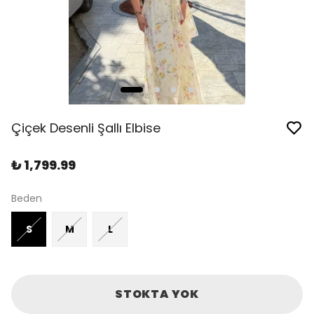
Çiçek Desenli Şallı Elbise
₺ 1,799.99
Beden
S
M
L
STOKTA YOK