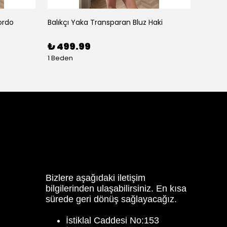
ordo
Balıkçı Yaka Transparan Bluz Haki
Balon K
₺ 499.99
₺ 59
1 Beden
3 Bede
Bizlere aşağıdaki iletişim
bilgilerinden ulaşabilirsiniz. En kısa
sürede geri dönüş sağlayacağız.
İstiklal Caddesi No:153