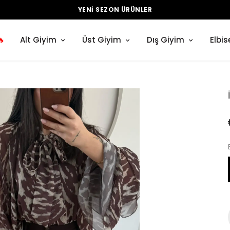
YENI SEZON ÜRÜNLER
🔥
Alt Giyim
Üst Giyim
Dış Giyim
Elbis