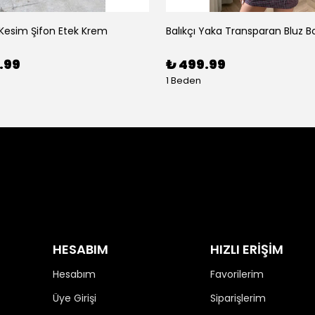
 Kesim Şifon Etek Krem
Balıkçı Yaka Transparan Bluz B
.99
₺ 499.99
1 Beden
HESABIM
HIZLI ERİŞİM
Hesabım
Favorilerim
Üye Girişi
Siparişlerim