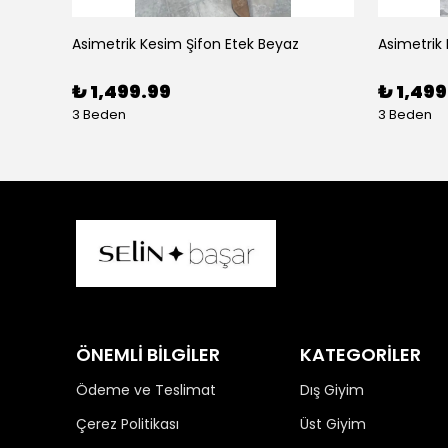
Asimetrik Kesim Şifon Etek Beyaz
Asimetrik
₺ 1,499.99
₺ 1,499
3 Beden
3 Beden
ÖNEMLİ BİLGİLER
KATEGORİLER
Ödeme ve Teslimat
Dış Giyim
Çerez Politikası
Üst Giyim