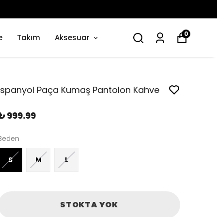
0
e
Takım
Aksesuar
İspanyol Paça Kumaş Pantolon Kahve
₺ 999.99
Beden
S
M
L
STOKTA YOK