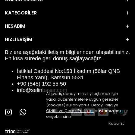
KATEGORİLER
HESABIM
HIZLI ERİŞİM
Bizlere aşağıdaki iletişim bilgilerinden ulaşabilirsiniz.
En kısa sürede geri dönüş sağlayacağız.
İstiklal Caddesi No:153 İlkadım (56lar QNB
Finans Yanı), Samsun 5531
+90 (545) 192 55 50
info@selinbasar.com
Alışveriş deneyiminizi iyileştirmek için
yasal düzenlemelere uygun çerezler
(cookies) kullanıyoruz. Detaylı bilgiye
Gizlilik ve Çerez Politikası
sayfamızdan
erişebilirsiniz.
Kabul Et