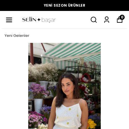
YENI SEZON ÜRÜNLER
0
Yeni Gelenler