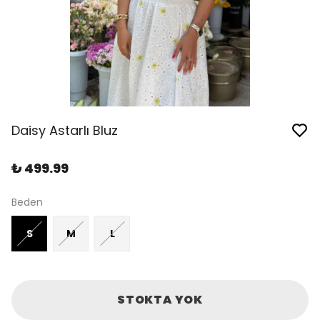
Daisy Astarlı Bluz
₺ 499.99
Beden
S
M
L
STOKTA YOK