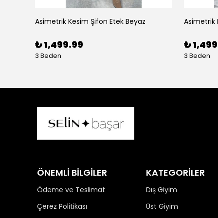
Asimetrik Kesim Şifon Etek Beyaz
Asimetrik
₺ 1,499.99
₺ 1,499
3 Beden
3 Beden
ÖNEMLİ BİLGİLER
KATEGORİLER
Ödeme ve Teslimat
Dış Giyim
Çerez Politikası
Üst Giyim