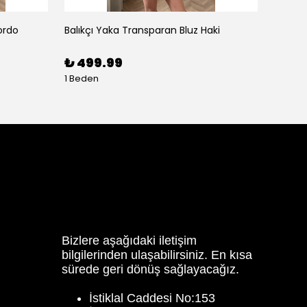
ordo
Balıkçı Yaka Transparan Bluz Haki
Balon K
₺ 499.99
₺ 59
1 Beden
3 Bede
Bizlere aşağıdaki iletişim
bilgilerinden ulaşabilirsiniz. En kısa
sürede geri dönüş sağlayacağız.
İstiklal Caddesi No:153