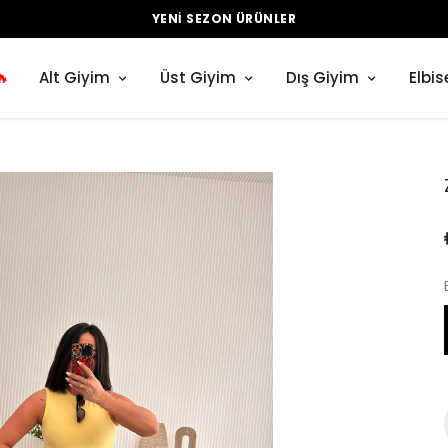
YENI SEZON ÜRÜNLER
🔥
Alt Giyim
Üst Giyim
Dış Giyim
Elbis