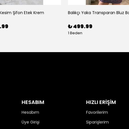
 Kesim Şifon Etek Krem
Balıkçı Yaka Transparan Bluz B
.99
₺ 499.99
1 Beden
HESABIM
HIZLI ERİŞİM
Hesabım
Favorilerim
Üye Girişi
Siparişlerim