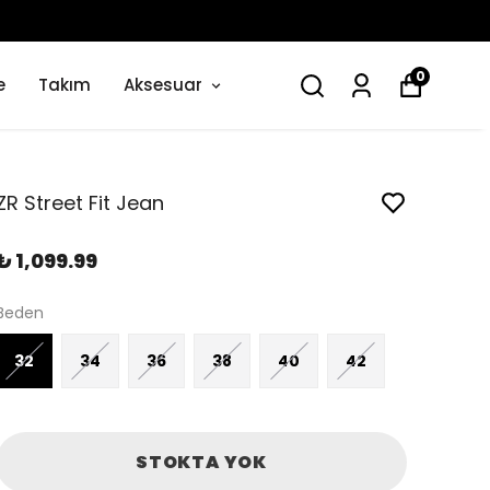
0
e
Takım
Aksesuar
ZR Street Fit Jean
₺ 1,099.99
Beden
32
34
36
38
40
42
STOKTA YOK