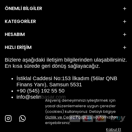
ÖNEMLİ BİLGİLER
KATEGORİLER
HESABIM
HIZLI ERİŞİM
Bizlere aşağıdaki iletişim bilgilerinden ulaşabilirsiniz.
En kısa sürede geri dönüş sağlayacağız.
İstiklal Caddesi No:153 İlkadım (56lar QNB
Finans Yanı), Samsun 5531
+90 (545) 192 55 50
info@selinbasar.com
Alışveriş deneyiminizi iyileştirmek için
yasal düzenlemelere uygun çerezler
(cookies) kullanıyoruz. Detaylı bilgiye
Gizlilik ve Çerez Politikası
sayfamızdan
erişebilirsiniz.
Kabul Et