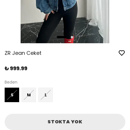
ZR Jean Ceket
₺ 999.99
Beden
S
M
L
STOKTA YOK