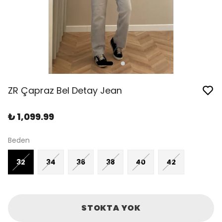
ZR Çapraz Bel Detay Jean
₺ 1,099.99
Beden
32
34
36
38
40
42
STOKTA YOK