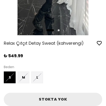
Relax Çıtçıt Detay Sweat (kahverengi)
₺ 549.99
Beden
S
M
L
STOKTA YOK