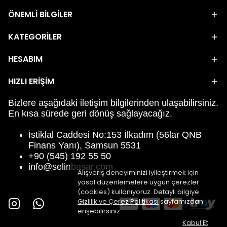
ÖNEMLİ BİLGİLER
KATEGORİLER
HESABIM
HIZLI ERİŞİM
Bizlere aşağıdaki iletişim bilgilerinden ulaşabilirsiniz.
En kısa sürede geri dönüş sağlayacağız.
İstiklal Caddesi No:153 İlkadım (56lar QNB
Finans Yanı), Samsun 5531
+90 (545) 192 55 50
info@selinbasar.com
Alışveriş deneyiminizi iyileştirmek için
yasal düzenlemelere uygun çerezler
(cookies) kullanıyoruz. Detaylı bilgiye
Gizlilik ve Çerez Politikası
sayfamızdan
erişebilirsiniz.
Kabul Et