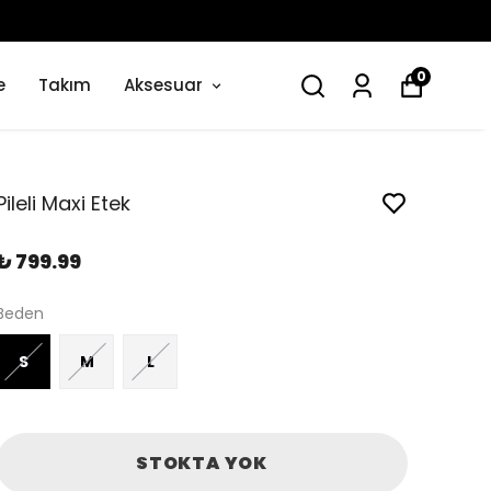
0
e
Takım
Aksesuar
Pileli Maxi Etek
₺ 799.99
Beden
S
M
L
STOKTA YOK