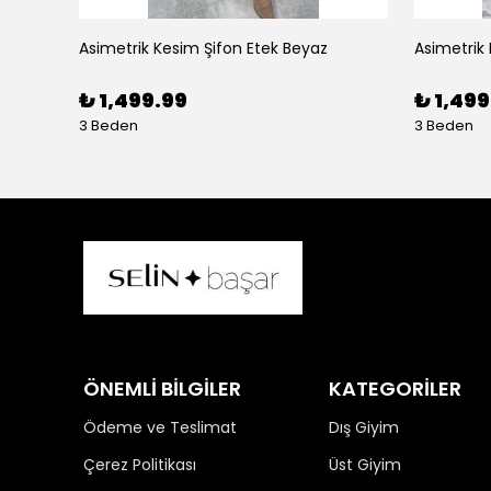
Asimetrik Kesim Şifon Etek Beyaz
Asimetrik
₺ 1,499.99
₺ 1,499
3 Beden
3 Beden
ÖNEMLİ BİLGİLER
KATEGORİLER
Ödeme ve Teslimat
Dış Giyim
Çerez Politikası
Üst Giyim