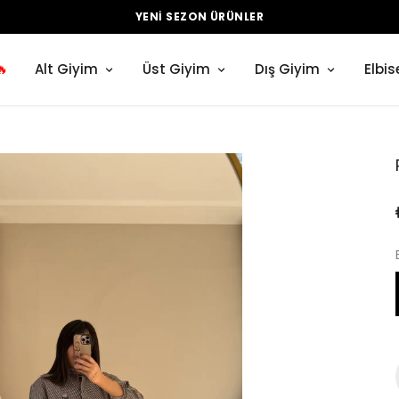
YENI SEZON ÜRÜNLER
🔥
Alt Giyim
Üst Giyim
Dış Giyim
Elbis