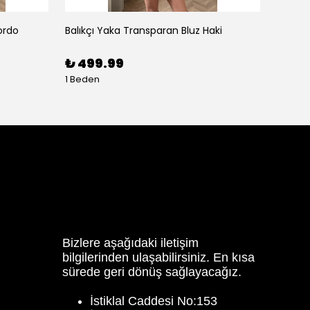
ordo
Balıkçı Yaka Transparan Bluz Haki
Balon K
₺ 499.99
₺ 59
1 Beden
3 Bede
Bizlere aşağıdaki iletişim
bilgilerinden ulaşabilirsiniz. En kısa
sürede geri dönüş sağlayacağız.
İstiklal Caddesi No:153