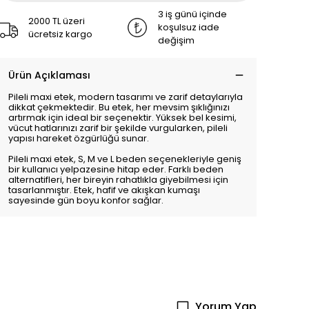
3 iş günü içinde
2000 TL üzeri
koşulsuz iade
ücretsiz kargo
değişim
Ürün Açıklaması
Pileli maxi etek, modern tasarımı ve zarif detaylarıyla
dikkat çekmektedir. Bu etek, her mevsim şıklığınızı
artırmak için ideal bir seçenektir. Yüksek bel kesimi,
vücut hatlarınızı zarif bir şekilde vurgularken, pileli
yapısı hareket özgürlüğü sunar.
Pileli maxi etek, S, M ve L beden seçenekleriyle geniş
bir kullanıcı yelpazesine hitap eder. Farklı beden
alternatifleri, her bireyin rahatlıkla giyebilmesi için
tasarlanmıştır. Etek, hafif ve akışkan kumaşı
sayesinde gün boyu konfor sağlar.
Yorum Yap