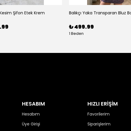
 Kesim Şifon Etek Krem
Balıkçı Yaka Transparan Bluz B
.99
₺ 499.99
1 Beden
HESABIM
HIZLI ERİŞİM
Hesabım
Favorilerim
Üye Girişi
Siparişlerim