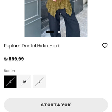
Peplum Dantel Hırka Haki
₺ 899.99
Beden
S
M
L
STOKTA YOK