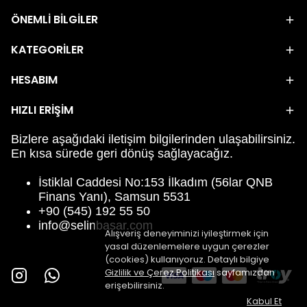
ÖNEMLİ BİLGİLER
KATEGORİLER
HESABIM
HIZLI ERİŞİM
Bizlere aşağıdaki iletişim bilgilerinden ulaşabilirsiniz.
En kısa sürede geri dönüş sağlayacağız.
İstiklal Caddesi No:153 İlkadım (56lar QNB
Finans Yanı), Samsun 5531
+90 (545) 192 55 50
info@selinbasar.com
Alışveriş deneyiminizi iyileştirmek için
yasal düzenlemelere uygun çerezler
(cookies) kullanıyoruz. Detaylı bilgiye
Gizlilik ve Çerez Politikası
sayfamızdan
erişebilirsiniz.
Kabul Et