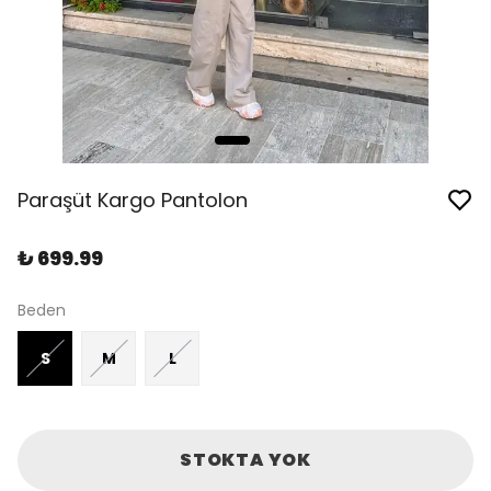
Paraşüt Kargo Pantolon
₺ 699.99
Beden
S
M
L
STOKTA YOK