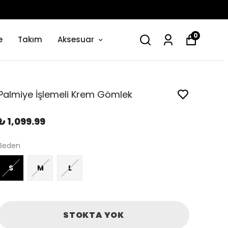
0
e
Takım
Aksesuar
Palmiye İşlemeli Krem Gömlek
₺ 1,099.99
Beden
S
M
L
STOKTA YOK