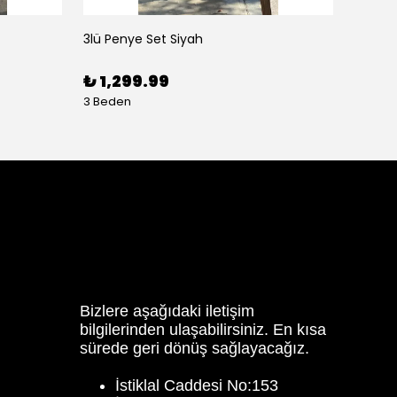
3lü Penye Set Siyah
Asimet
₺ 1,299.99
₺ 1,
3 Beden
3 Bede
Bizlere aşağıdaki iletişim
bilgilerinden ulaşabilirsiniz. En kısa
sürede geri dönüş sağlayacağız.
İstiklal Caddesi No:153