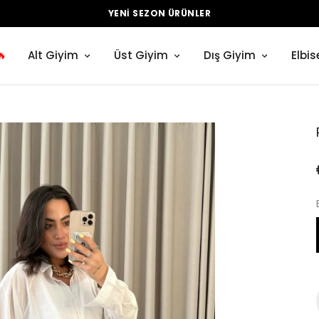
YENI SEZON ÜRÜNLER
🔥
Alt Giyim
Üst Giyim
Dış Giyim
Elbis