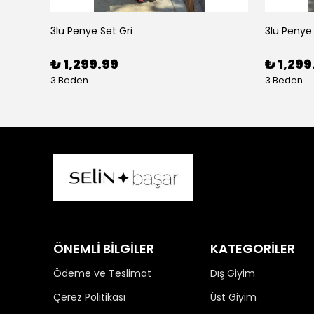
3lü Penye Set Gri
3lü Penye
₺ 1,299.99
₺ 1,299
3 Beden
3 Beden
ÖNEMLİ BİLGİLER
KATEGORİLER
Ödeme ve Teslimat
Dış Giyim
Çerez Politikası
Üst Giyim