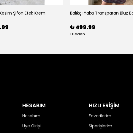
 Kesim Şifon Etek Krem
Balıkçı Yaka Transparan Bluz B
.99
₺ 499.99
1 Beden
HESABIM
HIZLI ERİŞİM
Hesabım
Favorilerim
Üye Girişi
Siparişlerim