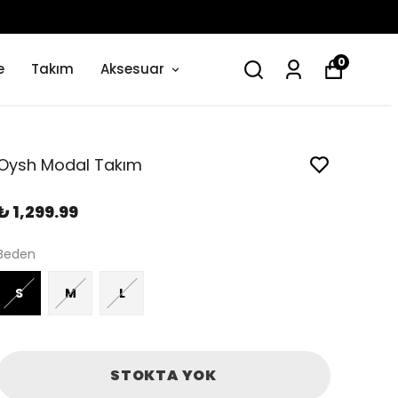
0
e
Takım
Aksesuar
Oysh Modal Takım
₺ 1,299.99
Beden
S
M
L
STOKTA YOK