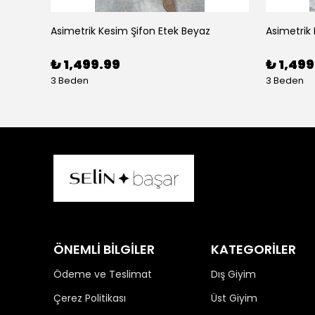
Asimetrik Kesim Şifon Etek Beyaz
Asimetrik
₺ 1,499.99
₺ 1,499
3 Beden
3 Beden
ÖNEMLİ BİLGİLER
KATEGORİLER
Ödeme ve Teslimat
Dış Giyim
Çerez Politikası
Üst Giyim