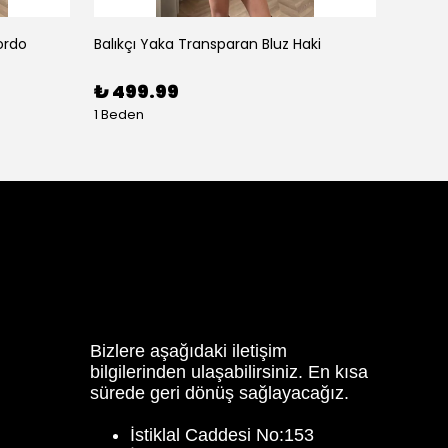
ordo
Balıkçı Yaka Transparan Bluz Haki
Balon K
₺ 499.99
₺ 59
1 Beden
3 Bede
Bizlere aşağıdaki iletişim
bilgilerinden ulaşabilirsiniz. En kısa
sürede geri dönüş sağlayacağız.
İstiklal Caddesi No:153