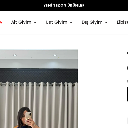
YENI SEZON ÜRÜNLER
🔥
Alt Giyim
Üst Giyim
Dış Giyim
Elbis