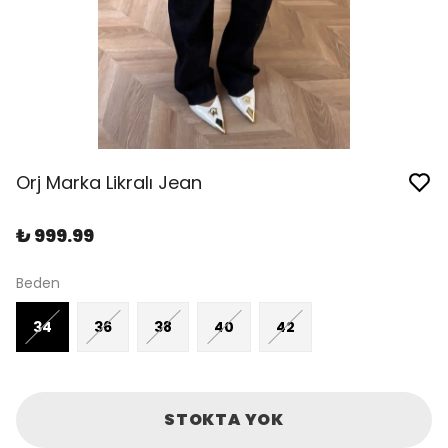
Orj Marka Likralı Jean
₺ 999.99
Beden
34
36
38
40
42
STOKTA YOK