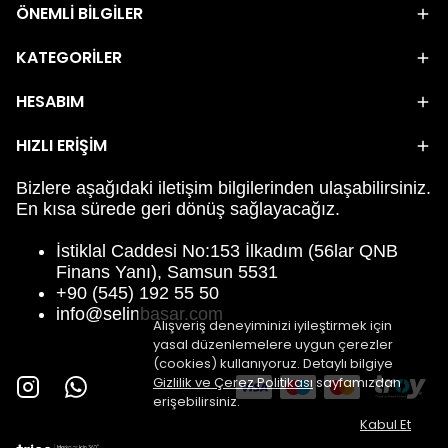
ÖNEMLİ BİLGİLER
KATEGORİLER
HESABIM
HIZLI ERİŞİM
Bizlere aşağıdaki iletişim bilgilerinden ulaşabilirsiniz.
En kısa sürede geri dönüş sağlayacağız.
İstiklal Caddesi No:153 İlkadım (56lar QNB
Finans Yanı), Samsun 5531
+90 (545) 192 55 50
info@selinbasar.com
Alışveriş deneyiminizi iyileştirmek için
yasal düzenlemelere uygun çerezler
(cookies) kullanıyoruz. Detaylı bilgiye
Gizlilik ve Çerez Politikası
sayfamızdan
erişebilirsiniz.
Kabul Et