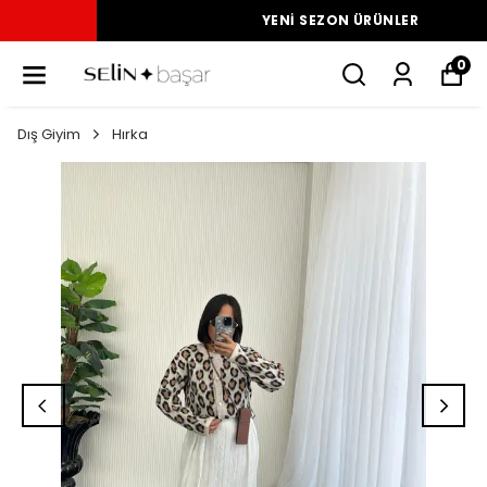
YENI SEZON ÜRÜNLER
0
Dış Giyim
Hırka