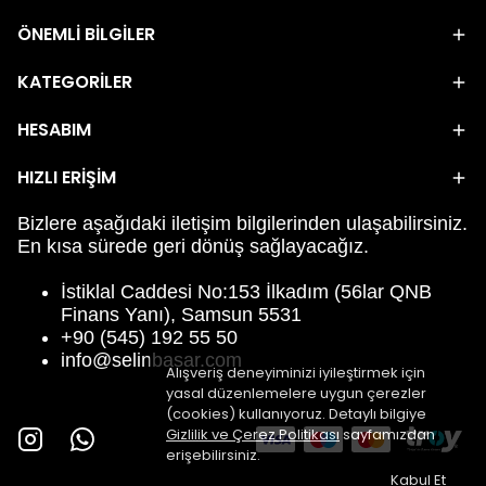
ÖNEMLİ BİLGİLER
KATEGORİLER
HESABIM
HIZLI ERİŞİM
Bizlere aşağıdaki iletişim bilgilerinden ulaşabilirsiniz.
En kısa sürede geri dönüş sağlayacağız.
İstiklal Caddesi No:153 İlkadım (56lar QNB
Finans Yanı), Samsun 5531
+90 (545) 192 55 50
info@selinbasar.com
Alışveriş deneyiminizi iyileştirmek için
yasal düzenlemelere uygun çerezler
(cookies) kullanıyoruz. Detaylı bilgiye
Gizlilik ve Çerez Politikası
sayfamızdan
erişebilirsiniz.
Kabul Et