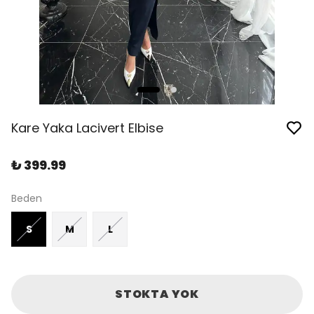
Kare Yaka Lacivert Elbise
₺ 399.99
Beden
S
M
L
STOKTA YOK