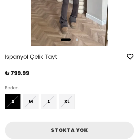
İspanyol Çelik Tayt
₺ 799.99
Beden
S
M
L
XL
STOKTA YOK