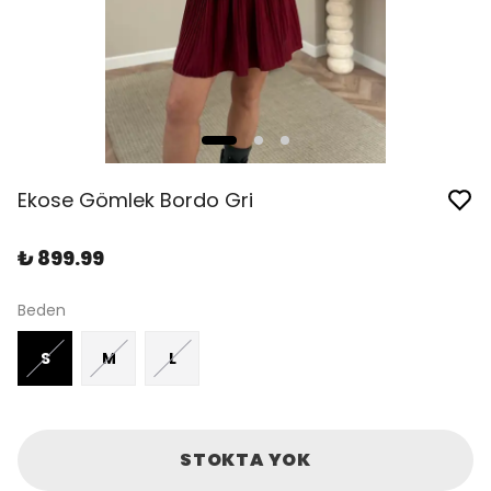
Ekose Gömlek Bordo Gri
₺ 899.99
Beden
S
M
L
STOKTA YOK