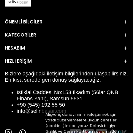
ÖNEMLİ BİLGİLER
KATEGORİLER
HESABIM
HIZLI ERİŞİM
Bizlere aşağıdaki iletişim bilgilerinden ulaşabilirsiniz.
En kısa sürede geri dönüş sağlayacağız.
İstiklal Caddesi No:153 İlkadım (56lar QNB
Finans Yanı), Samsun 5531
+90 (545) 192 55 50
info@selinbasar.com
Alışveriş deneyiminizi iyileştirmek için
yasal düzenlemelere uygun çerezler
(cookies) kullanıyoruz. Detaylı bilgiye
Gizlilik ve Çerez Politikası
sayfamızdan