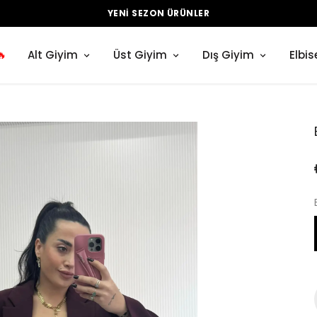
YENI SEZON ÜRÜNLER
🔥
Alt Giyim
Üst Giyim
Dış Giyim
Elbis