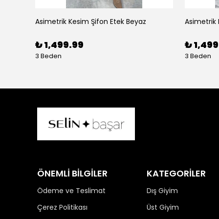
Asimetrik Kesim Şifon Etek Beyaz
Asimetrik
₺ 1,499.99
₺ 1,499
3 Beden
3 Beden
ÖNEMLİ BİLGİLER
KATEGORİLER
Ödeme ve Teslimat
Dış Giyim
Çerez Politikası
Üst Giyim