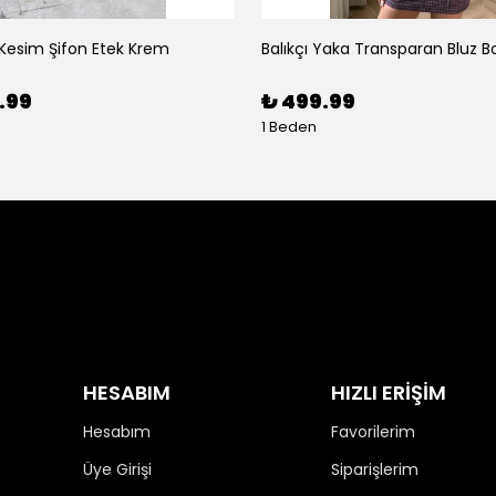
 Kesim Şifon Etek Krem
Balıkçı Yaka Transparan Bluz B
.99
₺ 499.99
1 Beden
HESABIM
HIZLI ERİŞİM
Hesabım
Favorilerim
Üye Girişi
Siparişlerim