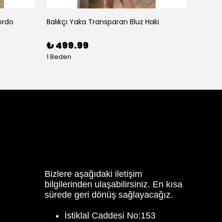
ordo
Balıkçı Yaka Transparan Bluz Haki
Balon K
₺ 499.99
₺ 59
1 Beden
3 Bede
Bizlere aşağıdaki iletişim
bilgilerinden ulaşabilirsiniz. En kısa
sürede geri dönüş sağlayacağız.
İstiklal Caddesi No:153