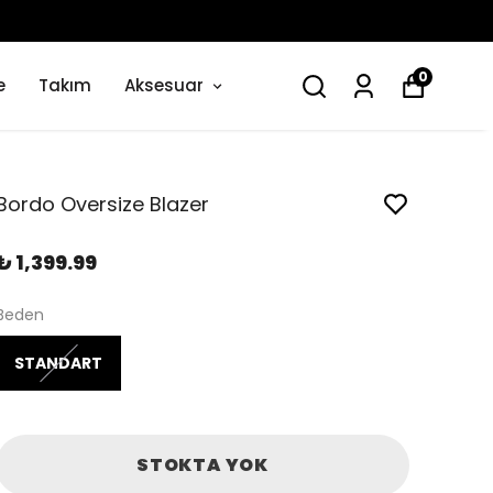
0
e
Takım
Aksesuar
Bordo Oversize Blazer
₺ 1,399.99
Beden
STANDART
STOKTA YOK