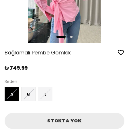
Bağlamalı Pembe Gömlek
₺ 749.99
Beden
S
M
L
STOKTA YOK