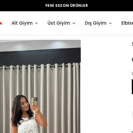
YENI SEZON ÜRÜNLER
🔥
Alt Giyim
Üst Giyim
Dış Giyim
Elbis