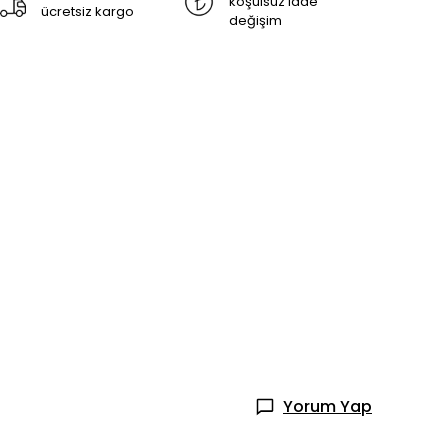
koşulsuz iade
ücretsiz kargo
değişim
Yorum Yap