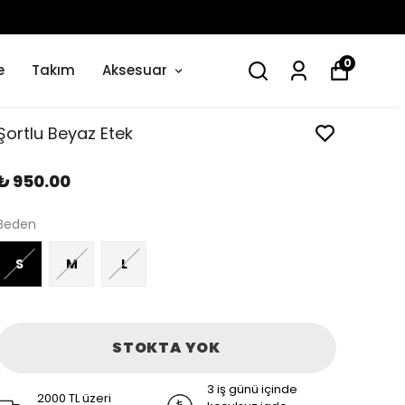
0
e
Takım
Aksesuar
Şortlu Beyaz Etek
₺ 950.00
Beden
S
M
L
STOKTA YOK
3 iş günü içinde
2000 TL üzeri