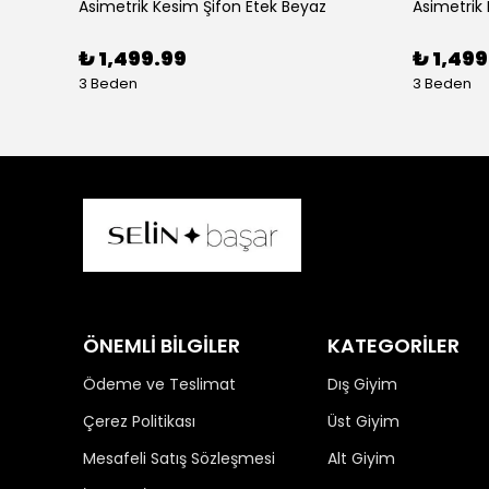
Asimetrik Kesim Şifon Etek Beyaz
Asimetrik
₺ 1,499.99
₺ 1,499
3 Beden
3 Beden
ÖNEMLİ BİLGİLER
KATEGORİLER
Ödeme ve Teslimat
Dış Giyim
Çerez Politikası
Üst Giyim
Mesafeli Satış Sözleşmesi
Alt Giyim