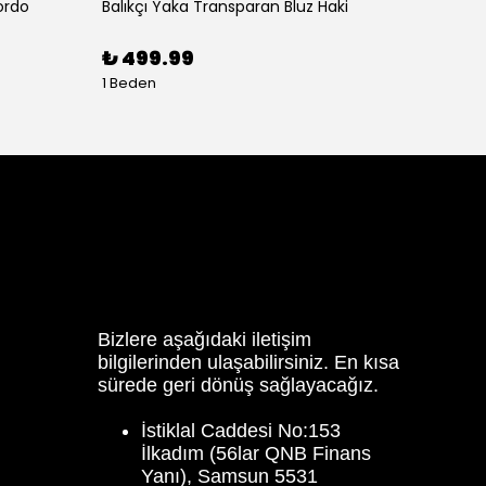
ordo
Balıkçı Yaka Transparan Bluz Haki
Balon K
₺ 499.99
₺ 59
1 Beden
3 Bede
Bizlere aşağıdaki iletişim
bilgilerinden ulaşabilirsiniz. En kısa
sürede geri dönüş sağlayacağız.
İstiklal Caddesi No:153
İlkadım (56lar QNB Finans
Yanı), Samsun 5531