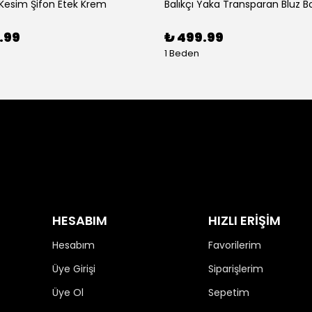
 Kesim Şifon Etek Krem
Balıkçı Yaka Transparan Bluz B
.99
₺ 499.99
1 Beden
HESABIM
HIZLI ERİŞİM
Hesabım
Favorilerim
Üye Girişi
Siparişlerim
Üye Ol
Sepetim