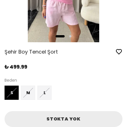
Şehir Boy Tencel Şort
₺ 499.99
Beden
S
M
L
STOKTA YOK