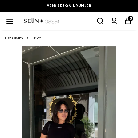
YENI SEZON ÜRÜNLER
0
Üst Giyim
Triko