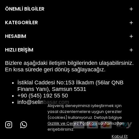
ÖNEMLİ BİLGİLER
KATEGORİLER
HESABIM
HIZLI ERİŞİM
Bizlere aşağıdaki iletişim bilgilerinden ulaşabilirsiniz.
En kısa sürede geri dönüş sağlayacağız.
İstiklal Caddesi No:153 İlkadım (56lar QNB
Finans Yanı), Samsun 5531
+90 (545) 192 55 50
info@selinbasar.com
Alışveriş deneyiminizi iyileştirmek için
yasal düzenlemelere uygun çerezler
(cookies) kullanıyoruz. Detaylı bilgiye
Gizlilik ve Çerez Politikası
sayfamızdan
erişebilirsiniz.
Kabul Et