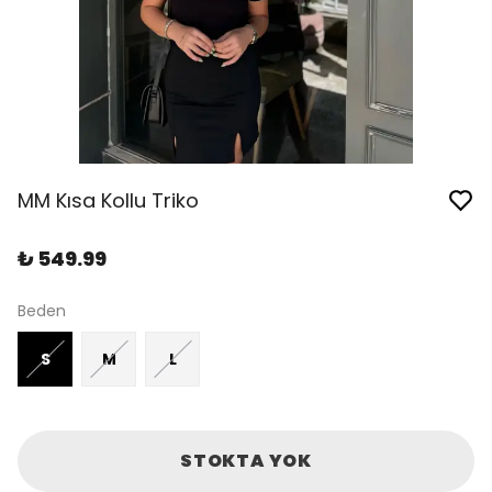
MM Kısa Kollu Triko
₺ 549.99
Beden
S
M
L
STOKTA YOK