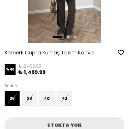
Kemerli Cupra Kumaş Takım Kahve
₺ 2,499.99
%
40
₺ 1,499.99
Beden
36
38
40
42
STOKTA YOK