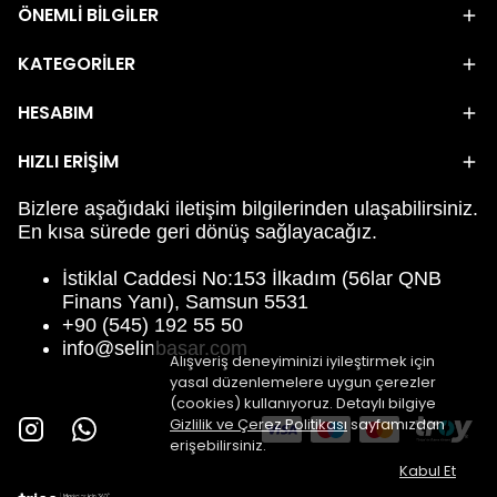
ÖNEMLİ BİLGİLER
KATEGORİLER
HESABIM
HIZLI ERİŞİM
Bizlere aşağıdaki iletişim bilgilerinden ulaşabilirsiniz.
En kısa sürede geri dönüş sağlayacağız.
İstiklal Caddesi No:153 İlkadım (56lar QNB
Finans Yanı), Samsun 5531
+90 (545) 192 55 50
info@selinbasar.com
Alışveriş deneyiminizi iyileştirmek için
yasal düzenlemelere uygun çerezler
(cookies) kullanıyoruz. Detaylı bilgiye
Gizlilik ve Çerez Politikası
sayfamızdan
erişebilirsiniz.
Kabul Et