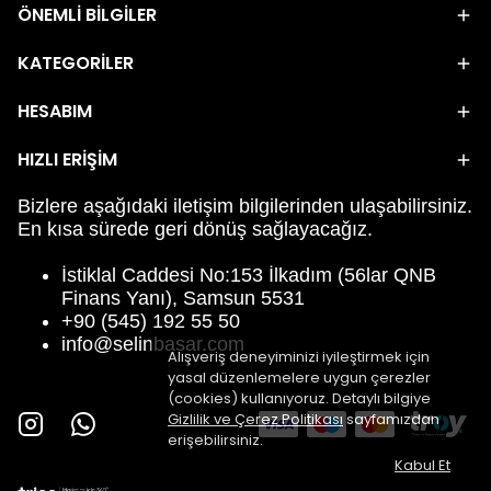
ÖNEMLİ BİLGİLER
KATEGORİLER
HESABIM
HIZLI ERİŞİM
Bizlere aşağıdaki iletişim bilgilerinden ulaşabilirsiniz.
En kısa sürede geri dönüş sağlayacağız.
İstiklal Caddesi No:153 İlkadım (56lar QNB
Finans Yanı), Samsun 5531
+90 (545) 192 55 50
info@selinbasar.com
Alışveriş deneyiminizi iyileştirmek için
yasal düzenlemelere uygun çerezler
(cookies) kullanıyoruz. Detaylı bilgiye
Gizlilik ve Çerez Politikası
sayfamızdan
erişebilirsiniz.
Kabul Et