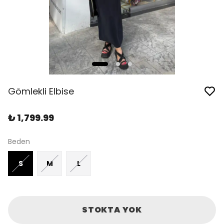
Gömlekli Elbise
₺ 1,799.99
Beden
S
M
L
STOKTA YOK