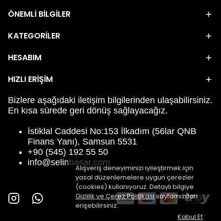
ÖNEMLİ BİLGİLER
KATEGORİLER
HESABIM
HIZLI ERİŞİM
Bizlere aşağıdaki iletişim bilgilerinden ulaşabilirsiniz.
En kısa sürede geri dönüş sağlayacağız.
İstiklal Caddesi No:153 İlkadım (56lar QNB
Finans Yanı), Samsun 5531
+90 (545) 192 55 50
info@selinbasar.com
Alışveriş deneyiminizi iyileştirmek için
yasal düzenlemelere uygun çerezler
(cookies) kullanıyoruz. Detaylı bilgiye
Gizlilik ve Çerez Politikası
sayfamızdan
erişebilirsiniz.
Kabul Et