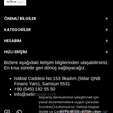
ÖNEMLİ BİLGİLER
KATEGORİLER
HESABIM
HIZLI ERİŞİM
Bizlere aşağıdaki iletişim bilgilerinden ulaşabilirsiniz.
En kısa sürede geri dönüş sağlayacağız.
İstiklal Caddesi No:153 İlkadım (56lar QNB
Finans Yanı), Samsun 5531
+90 (545) 192 55 50
info@selinbasar.com
Alışveriş deneyiminizi iyileştirmek için
yasal düzenlemelere uygun çerezler
(cookies) kullanıyoruz. Detaylı bilgiye
Gizlilik ve Çerez Politikası
sayfamızdan