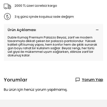
2000 TL üzeri ücretsiz kargo
3 iş günü içinde koşulsuz iade değişim
Ürün Açıklaması
Duble Kumaş Premium Palazzo Beyaz, zarif ve modern
tasarımıyla dikkat çeken bir palazzo pantolondur. Yüksek
kaliteli çift kumaş yapısı, hem konfor hem de şıklık sunarak
gün boyu rahat bir kullanım sağlar. Beyaz rengi, her türlü
üst giysi ile mükemmel uyum sağlarken, stilinize zarif bir
dokunuş katar.
Yorumlar
Yorum Yap
Bu ürün için henüz yorum yapılmamış.