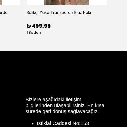
ordo
Balıkçı Yaka Transparan Bluz Haki
Balon K
₺ 499.99
₺ 59
1 Beden
3 Bede
Bizlere aşağıdaki iletişim
bilgilerinden ulaşabilirsiniz. En kısa
sürede geri dönüş sağlayacağız.
İstiklal Caddesi No:153