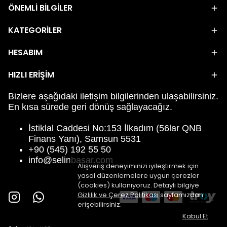
ÖNEMLİ BİLGİLER
KATEGORİLER
HESABIM
HIZLI ERİŞİM
Bizlere aşağıdaki iletişim bilgilerinden ulaşabilirsiniz.
En kısa sürede geri dönüş sağlayacağız.
İstiklal Caddesi No:153 İlkadım (56lar QNB
Finans Yanı), Samsun 5531
+90 (545) 192 55 50
info@selinbasar.com
Alışveriş deneyiminizi iyileştirmek için
yasal düzenlemelere uygun çerezler
(cookies) kullanıyoruz. Detaylı bilgiye
Gizlilik ve Çerez Politikası
sayfamızdan
erişebilirsiniz.
Kabul Et