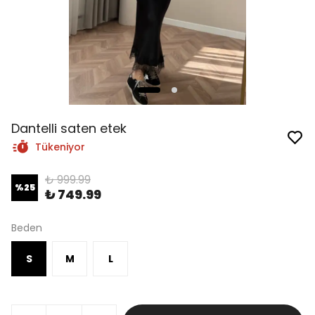
Dantelli saten etek
Tükeniyor
₺ 999.99
%
25
₺ 749.99
Beden
S
M
L