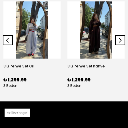
3lü Penye Set Gri
3lü Penye Set Kahve
₺ 1,299.99
₺ 1,299.99
3 Beden
3 Beden