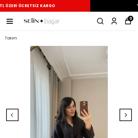
YENI SEZON ÜRÜNLER
0
Takım