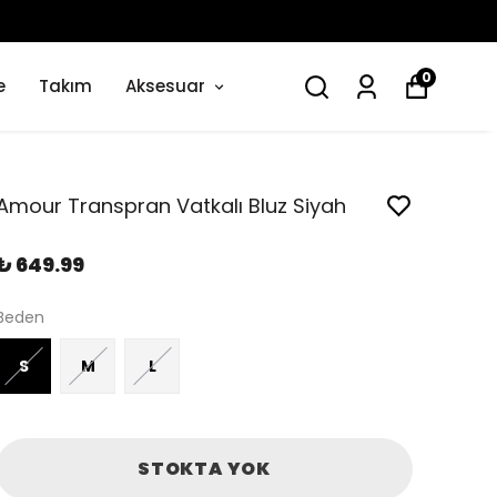
0
e
Takım
Aksesuar
Amour Transpran Vatkalı Bluz Siyah
₺ 649.99
Beden
S
M
L
STOKTA YOK