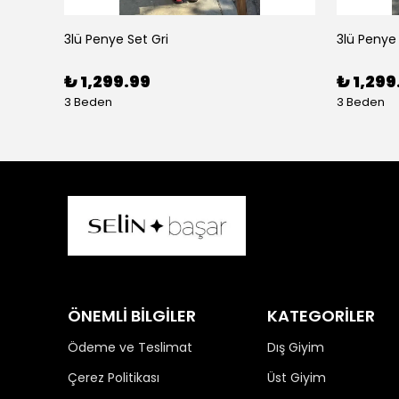
3lü Penye Set Gri
3lü Penye
₺ 1,299.99
₺ 1,299
3 Beden
3 Beden
ÖNEMLİ BİLGİLER
KATEGORİLER
Ödeme ve Teslimat
Dış Giyim
Çerez Politikası
Üst Giyim