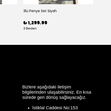
3lü Penye Set Siyah
Asimet
₺ 1,299.99
₺ 1,
3 Beden
3 Bede
Bizlere aşağıdaki iletişim
bilgilerinden ulaşabilirsiniz. En kısa
sürede geri dönüş sağlayacağız.
İstiklal Caddesi No:153