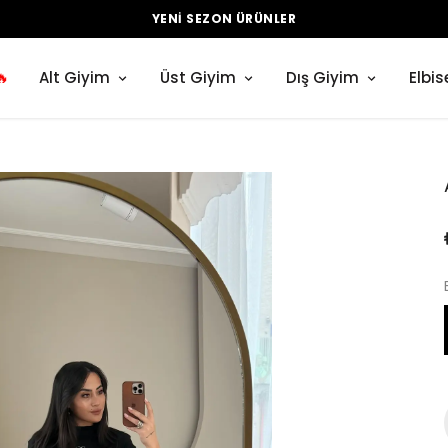
YENI SEZON ÜRÜNLER
🔥
Alt Giyim
Üst Giyim
Dış Giyim
Elbis